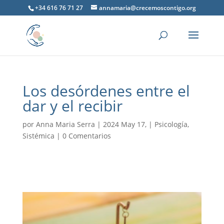
+34 616 76 71 27
annamaria@crecemoscontigo.org
Los desórdenes entre el
dar y el recibir
por
Anna Maria Serra
|
2024 May 17,
|
Psicología
,
Sistémica
|
0 Comentarios