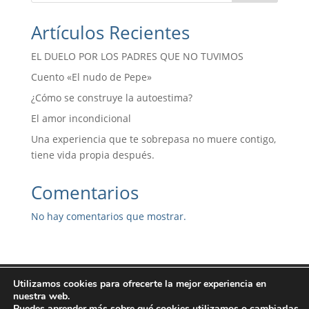
t
Artículos Recientes
i
v
EL DUELO POR LOS PADRES QUE NO TUVIMOS
e
:
Cuento «El nudo de Pepe»
¿Cómo se construye la autoestima?
El amor incondicional
Una experiencia que te sobrepasa no muere contigo,
tiene vida propia después.
Comentarios
No hay comentarios que mostrar.
Preguntas Frecuentes
Aviso Legal
Utilizamos cookies para ofrecerte la mejor experiencia en
nuestra web.
Política de Privacidad
Política de Cookies
Puedes aprender más sobre qué cookies utilizamos o cambiarlas