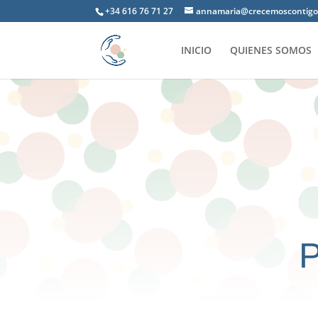
+34 616 76 71 27
annamaria@crecemoscontigo
INICIO
QUIENES SOMOS
P