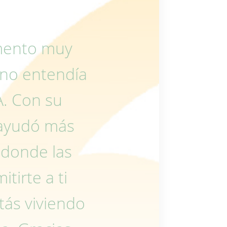
mento muy
 no entendía
A. Con su
ayudó más
a donde las
tirte a ti
ás viviendo