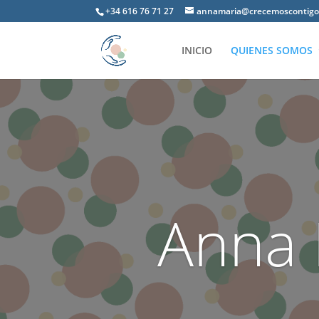
+34 616 76 71 27
annamaria@crecemoscontigo
INICIO
QUIENES SOMOS
Anna 