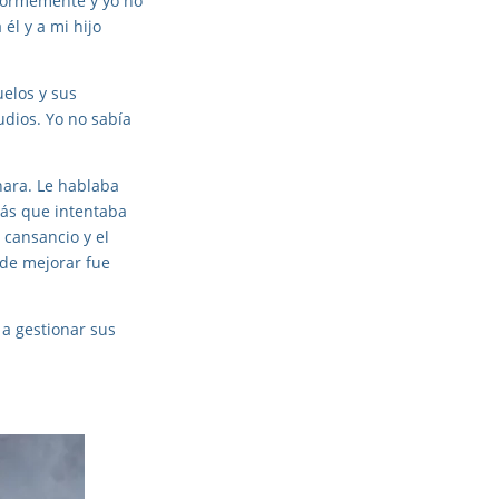
normemente y yo no
él y a mi hijo
uelos y sus
udios. Yo no sabía
nara. Le hablaba
más que intentaba
 cansancio y el
 de mejorar fue
a gestionar sus