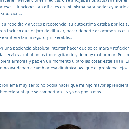
hacerle intervenciones médicas o se ahogaba nos asustábamos e
r esas situaciones tan difíciles en mí misma para poder ayudarlo a 
a situación…
e su rebeldía y a veces prepotencia, su autoestima estaba por los s
ron incluso que dejara de dibujar, hacer deporte o sacarse sus est
e sintiera tan inseguro y miserable…
n una paciencia absoluta intentar hacer que se calmara y reflexio
ada servía y acabábamos todos gritando y de muy mal humor. Por 
ubiera armonía y paz en un momento u otro las cosas estallaban. El
ión no ayudaban a cambiar esa dinámica. Así que el problema lejos
problema muy serio; no podía hacer que mi hijo mayor aprendiera 
obedeciera ni que se comportara… y yo no podía más…