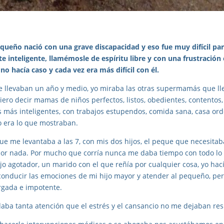
pequeño nació con una grave discapacidad y eso fue muy difícil pa
 inteligente, llamémosle de espíritu libre y con una frustració
no hacía caso y cada vez era más difícil con él.
e llevaban un año y medio, yo miraba las otras supermamás que ll
iero decir mamas de niños perfectos, listos, obedientes, contentos,
s más inteligentes, con trabajos estupendos, comida sana, casa o
o era lo que mostraban.
que me levantaba a las 7, con mis dos hijos, el peque que necesita
 por nada. Por mucho que corría nunca me daba tiempo con todo lo
jo agotador, un marido con el que reñía por cualquier cosa, yo hací
conducir las emociones de mi hijo mayor y atender al pequeño, pe
rgada e impotente.
a tanta atención que el estrés y el cansancio no me dejaban res