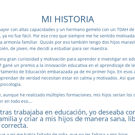
MI HISTORIA
yor con altas capacidades y un hermano gemelo con un TDAH de l
n, ya no fue fácil. Por eso creo que siempre me he sentido motivad
r la armonía familiar. Quizás por eso también tengo dos hijos marav
ién, de joven, me decidí a estudiar para ser maestra.
na gran curiosidad y motivación para aprender e investigar en edu
gané un premio a la innovación educativa en el aprendizaje de l
rtamento de Educación embarazada ya de mi primer hijo. En esos
aprendan de verdad necesitan estar en calma y motivados. Así que
psicología.
, aunque he realizado múltiples formaciones, mis hijos serían lo
ter en todo eso….
tras trabajaba en educación, yo deseaba co
milia y criar a mis hijos de manera sana, lib
 correcta.
ue a mí me había faltado de niña, que no les faltara a mis hijos.