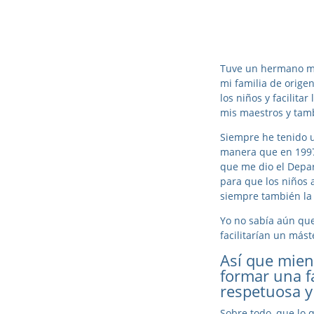
Tuve un hermano ma
mi familia de orige
los niños y facilita
mis maestros y tamb
Siempre he tenido u
manera que en 1997 
que me dio el Depa
para que los niños 
siempre también la 
Yo no sabía aún que
facilitarían un más
Así que mien
formar una fa
respetuosa y
Sobre todo, que lo q