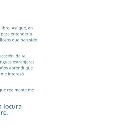
ibro. Así que, en
a para entender a
illosos que han sido
cación, de tal
enguas extranjeras
 años aprendí que
 me interesó
s que realmente me
n locura
re,