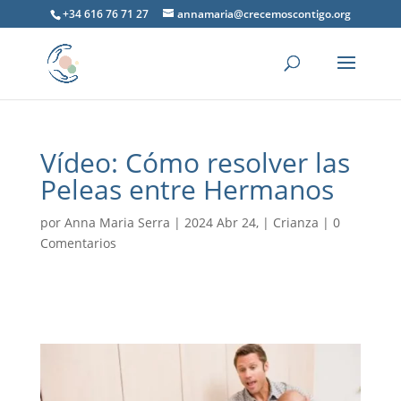
+34 616 76 71 27
annamaria@crecemoscontigo.org
Vídeo: Cómo resolver las
Peleas entre Hermanos
por
Anna Maria Serra
|
2024 Abr 24,
|
Crianza
|
0
Comentarios