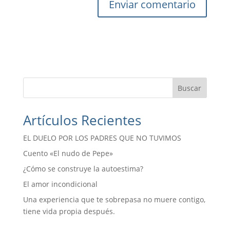
A
l
t
e
r
n
Buscar
a
t
Artículos Recientes
i
v
EL DUELO POR LOS PADRES QUE NO TUVIMOS
e
:
Cuento «El nudo de Pepe»
¿Cómo se construye la autoestima?
El amor incondicional
Una experiencia que te sobrepasa no muere contigo,
tiene vida propia después.