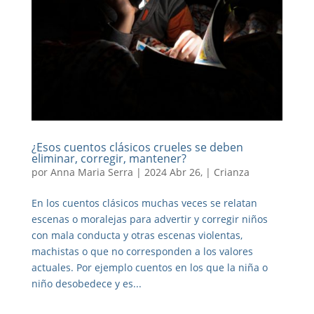
¿Esos cuentos clásicos crueles se deben
eliminar, corregir, mantener?
por
Anna Maria Serra
|
2024 Abr 26,
|
Crianza
En los cuentos clásicos muchas veces se relatan
escenas o moralejas para advertir y corregir niños
con mala conducta y otras escenas violentas,
machistas o que no corresponden a los valores
actuales. Por ejemplo cuentos en los que la niña o
niño desobedece y es...