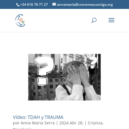
+34 616 76 71 27
annamaria@crecemoscontigo.org
Vídeo: TDAH y TRAUMA
por
Anna Maria Serra
|
2024 Abr 28,
|
Crianza
,