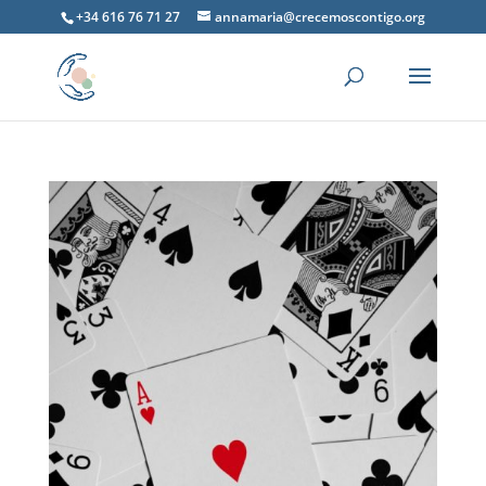
+34 616 76 71 27
annamaria@crecemoscontigo.org