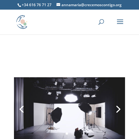
+34 616 76 71 27
annamaria@crecemoscontigo.org